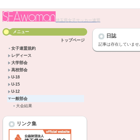
埼玉県女子サッカー連盟
メニュー
日誌
トップページ
記事は存在していませ
女子連盟規約
レディース
大学部会
高校部会
U-18
U-15
U-12
一般部会
大会結果
リンク集