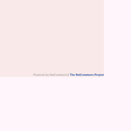
Powered by NetCommons2
The NetCommons Project