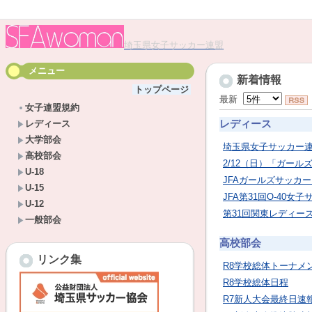
埼玉県女子サッカー連盟
メニュー
新着情報
トップページ
最新
女子連盟規約
レディース
レディース
大学部会
埼玉県女子サッカー
高校部会
2/12（日）「ガールズ
U-18
JFAガールズサッカー
U-15
JFA第31回O-40女
U-12
第31回関東レディー
一般部会
高校部会
リンク集
R8学校総体トーナメ
R8学校総体日程
R7新人大会最終日速