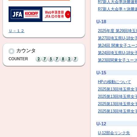
R7新人大会準決勝速
R7新人大会準々決勝
U-18
Ｕ－１２
2025年度 第29回埼
第27回埼玉県U-18
第24回 関東女子ユー
カウンタ
第24回埼玉県U-18
COUNTER
第23回関東女子ユース(
U-15
HPの移動について
2025第13回埼玉県女
2025第13回埼玉県女
2025第13回埼玉県女
2025第13回埼玉県女
U-12
U-12部会リンク先