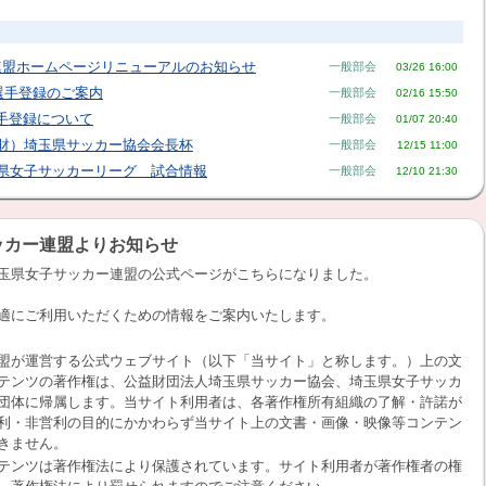
連盟ホームページリニューアルのお知らせ
一般部会
03/26 16:00
・選手登録のご案内
一般部会
02/16 15:50
選手登録について
一般部会
01/07 20:40
（公財）埼玉県サッカー協会会長杯
一般部会
12/15 11:00
埼玉県女子サッカーリーグ 試合情報
一般部会
12/10 21:30
ッカー連盟よりお知らせ
玉県女子サッカー連盟の公式ページがこちらになりました。
適にご利用いただくための情報をご案内いたします。
盟が運営する公式ウェブサイト（以下「当サイト」と称します。）上の文
テンツの著作権は、公益財団法人埼玉県サッカー協会、埼玉県女子サッカ
団体に帰属します。当サイト利用者は、各著作権所有組織の了解・許諾が
利・非営利の目的にかかわらず当サイト上の文書・画像・映像等コンテン
きません。
テンツは著作権法により保護されています。サイト利用者が著作権者の権